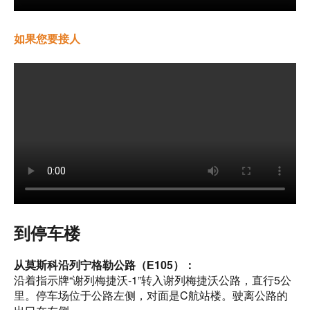
如果您要接人
到停车楼
从莫斯科沿列宁格勒公路（Е105）：
沿着指示牌“谢列梅捷沃-1”转入谢列梅捷沃公路，直行5公
里。停车场位于公路左侧，对面是C航站楼。驶离公路的