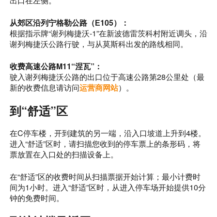
出口在左侧。
从郊区沿列宁格勒公路（Е105）：
根据指示牌“谢列梅捷沃-1”在新波德雷茨科村附近调头，沿
谢列梅捷沃公路行驶，与从莫斯科出发的路线相同。
收费高速公路M11“涅瓦”：
驶入谢列梅捷沃公路的出口位于高速公路第28公里处（最
新的收费信息请访问
运营商网站
）。
到“舒适”区
在C停车楼，开到建筑的另一端，沿入口坡道上升到4楼。
进入“舒适”区时，请扫描您收到的停车票上的条形码，将
票放置在入口处的扫描设备上。
在“舒适”区的收费时间从扫描票据开始计算；最小计费时
间为1小时。进入“舒适”区时，从进入停车场开始提供10分
钟的免费时间。