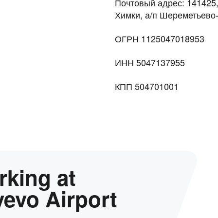
Почтовый адрес: 141425,
Химки, а/п Шереметьево-
ОГРН 1125047018953
ИНН 5047137955
КПП 504701001
arking at
evo Airport