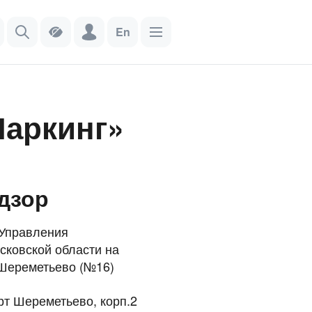
En
аркинг»
дзор
 Управления
сковской области на
 Шереметьево (№16)
орт Шереметьево, корп.2