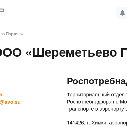
во Паркинг»
ООО «Шереметьево П
Роспотребна
Территориальный отдел
5
Роспотребнадзора по Мо
g@svo.su
транспорте в аэропорту
141426, г. Химки, аэроп